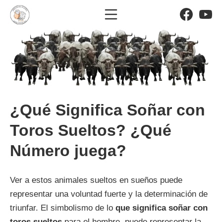
Saltar
Menú móvil
Facebo
Yo
al
El significado de los sueño
contenido
¿Qué Significa Soñar con
Toros Sueltos? ¿Qué
Número juega?
Ver a estos animales sueltos en sueños puede
representar una voluntad fuerte y la determinación de
triunfar. El simbolismo de lo
que significa soñar con
toros sueltos
para el hombre, puede representar la