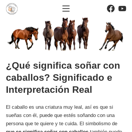
Saltar
Menú móvil
Facebo
Yo
al
El significado de los sueño
contenido
¿Qué significa soñar con
caballos? Significado e
Interpretación Real
El caballo es una criatura muy leal, así es que si
sueñas con él, puede que estés soñando con una
persona que te quiere y te cuida. El simbolismo de
que se significa soñar con caballos
también puede