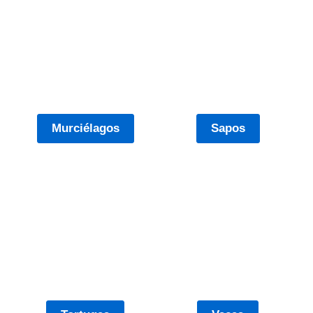
Murciélagos
Sapos