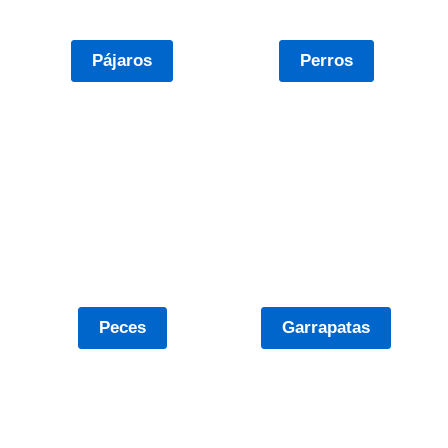
Pájaros
Perros
Peces
Garrapatas