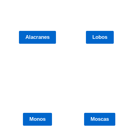
Alacranes
Lobos
Monos
Moscas