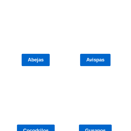
Abejas
Avispas
Cocodrilos
Gusanos