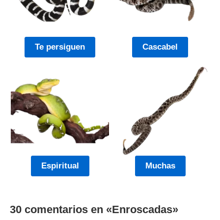
Te persiguen
Cascabel
Espiritual
Muchas
30 comentarios en «
Enroscadas
»