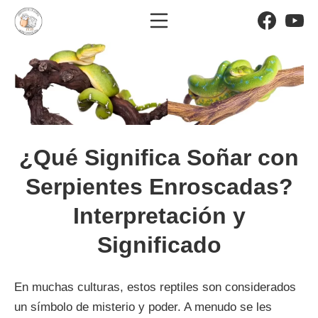
Saltar
Menú móvil
Facebo
Yo
al
El significado de los sueño
contenido
¿Qué Significa Soñar con
Serpientes Enroscadas?
Interpretación y
Significado
En muchas culturas, estos reptiles son considerados
un símbolo de misterio y poder. A menudo se les