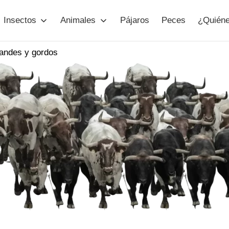
Insectos
Animales
Pájaros
Peces
¿Quién
s
andes y gordos