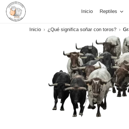
Saltar
Inicio
Reptiles
al
contenido
El significado de los sueño
Inicio
¿Qué significa soñar con toros?
Gr