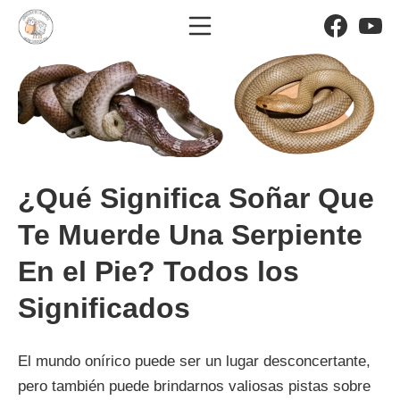
Saltar
Menú móvil
Facebo
Yo
al
El significado de los sueño
contenido
¿Qué Significa Soñar Que
Te Muerde Una Serpiente
En el Pie? Todos los
Significados
El mundo onírico puede ser un lugar desconcertante,
pero también puede brindarnos valiosas pistas sobre