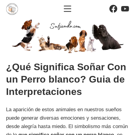
Saltar
Menú móvil
Facebo
Yo
al
El significado de los sueño
contenido
¿Qué Significa Soñar Con
un Perro blanco? Guia de
Interpretaciones
La aparición de estos animales en nuestros sueños
puede generar diversas emociones y sensaciones,
desde alegría hasta miedo. El simbolismo más común
de lo
que significa soñar con un perro blanco
, en