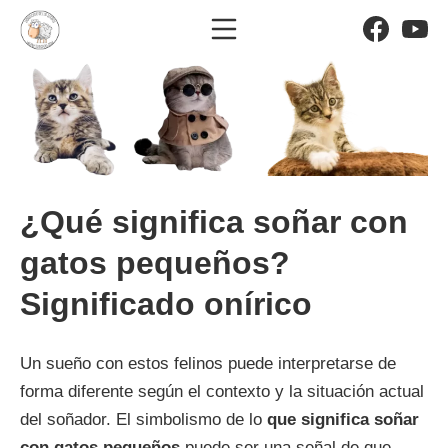
Saltar
Menú móvil
Facebo
Yo
al
El significado de los sueño
contenido
¿Qué significa soñar con
gatos pequeños?
Significado onírico
Un sueño con estos felinos puede interpretarse de
forma diferente según el contexto y la situación actual
del soñador. El simbolismo de lo
que significa soñar
con gatos pequeños
puede ser una señal de que