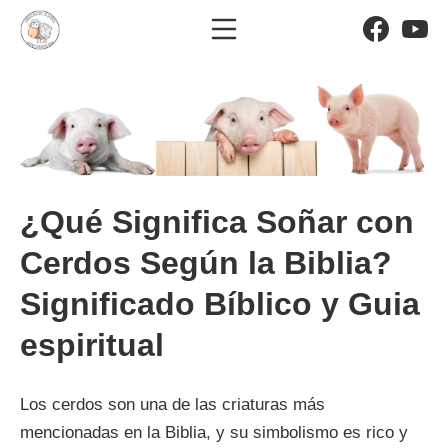
Saltar
Menú móvil
Facebo
Yo
al
El significado de los sueño
contenido
¿Qué Significa Soñar con
Cerdos Según la Biblia?
Significado Bíblico y Guia
espiritual
Los cerdos son una de las criaturas más
mencionadas en la Biblia, y su simbolismo es rico y