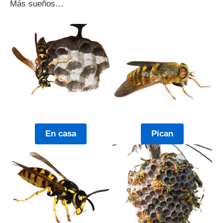
Más sueños…
En casa
Pican