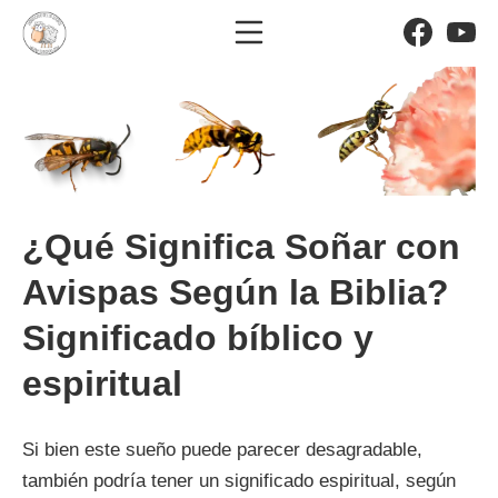
Saltar
Menú móvil
Facebo
Yo
al
El significado de los sueño
contenido
¿Qué Significa Soñar con
Avispas Según la Biblia?
Significado bíblico y
espiritual
Si bien este sueño puede parecer desagradable,
también podría tener un significado espiritual, según